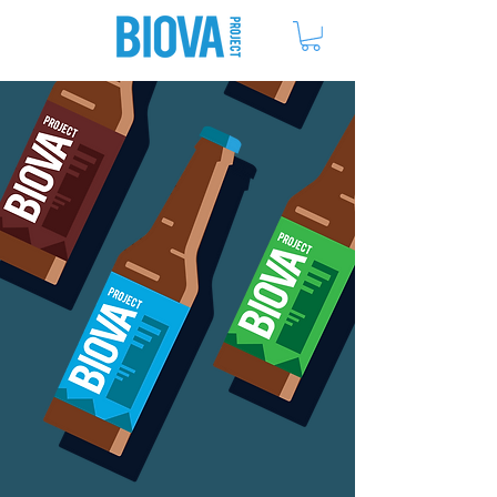
ME
NU