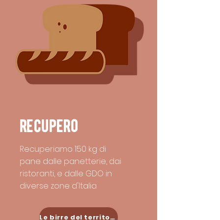
recupero
Recuperiamo 150 kg di
pane dalle panetterie, dai
ristoranti, e dalle GDO in
diverse zone d'Italia
Le birre del territorio