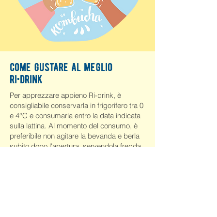
come gustare al meglio
ri•drink
Per apprezzare appieno Ri-drink, è
consigliabile conservarla in frigorifero tra 0
e 4°C e consumarla entro la data indicata
sulla lattina. Al momento del consumo, è
preferibile non agitare la bevanda e berla
subito dopo l'apertura, servendola fredda
in un bicchiere alto per godere della sua
piacevole effervescenza.
Essendo un prodotto vivo, potrebbe
presentare naturali sedimenti sul fondo e
un leggero velo in superficie, segni della