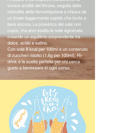
vivace acidità del limone, seguita dalla
rotondità della fermentazione e chiusa da
un finale leggermente sapido che invita a
bere ancora. La presenza del sale non
copre, ma anzi esalta le note agrumate,
creando un equilibrio sorprendente tra
dolce, acido e salino.
Con sole 8 kcal per 100ml e un contenuto
di zuccheri ridotto (1,6g per 100ml), Ri-
drink è la scelta perfetta per chi cerca
gusto e benessere in ogni sorso.