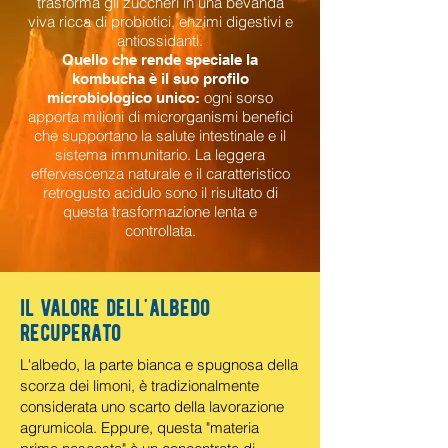
trasforma gli zuccheri in una bevanda
viva ricca di probiotici, enzimi digestivi e
antiossidanti.
Quello che rende speciale la
kombucha è il suo profilo
ogni sorso
microbiologico unico:
apporta milioni di microrganismi benefici
che supportano la salute intestinale e il
sistema immunitario. La leggera
effervescenza naturale e il caratteristico
retrogusto acidulo sono il risultato di
questa trasformazione lenta e
controllata.
il valore dell'albedo
recuperato
L'albedo, la parte bianca e spugnosa della
scorza dei limoni, è tradizionalmente
considerata uno scarto della lavorazione
agrumicola. Eppure, questa "materia