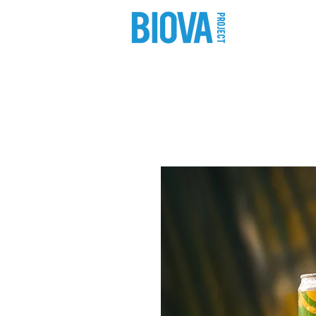
shop
pro