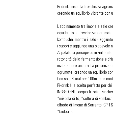
Ri-drink unisce la freschezza agruma
creando un equilibrio vibrante con u
L'abbinamento tra limone e sale cr
equilibrato: la freschezza agrumata
kombucha, mentre il sale - aggiunto
i sapori e aggiunge una piacevole n
Al palato si percepisce inizialmente
rotondità della fermentazione e ch
invita a bere ancora. La presenza d
agrumate, creando un equilibrio sor
Con sole 8 kcal per 100ml e un cont
Ri-drink è la scelta perfetta per ch
INGREDIENTI: acqua filtrata, zucche
*miscela di té, *coltura di kombucha 
albedo di limone di Sorrento IGP 1
*biologico