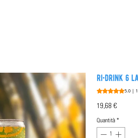
dotti
chi siamo
blog
dove ci trovi
governance e tr
ri•drink 6 l
Sulla base di 1 rec
5.0 | 
Prezzo
19,68 €
Quantità
*