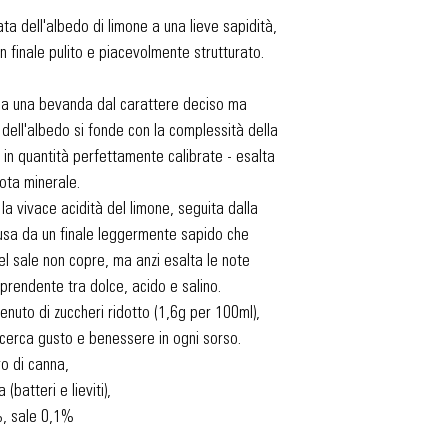
ta dell'albedo di limone a una lieve sapidità,
n finale pulito e piacevolmente strutturato.​
ea una bevanda dal carattere deciso ma
 dell'albedo si fonde con la complessità della
 in quantità perfettamente calibrate - esalta
ota minerale.
 la vivace acidità del limone, seguita dalla
iusa da un finale leggermente sapido che
el sale non copre, ma anzi esalta le note
prendente tra dolce, acido e salino.
enuto di zuccheri ridotto (1,6g per 100ml),
i cerca gusto e benessere in ogni sorso.
ro di canna,
(batteri e lieviti),
%, sale 0,1%