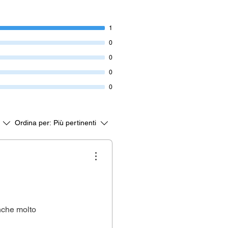
1
0
0
0
0
Ordina per:
Più pertinenti
nche molto