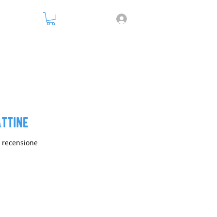
asparenza
attine
ensione, la valutazione è 5.0 su cinque stelle
1 recensione