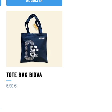
acquista
tote bag biova
Prezzo
6,90 €