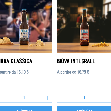
iova classica
biova integrale
ezzo scontato
Prezzo scontato
partire da
16,19 €
A partire da
16,79 €