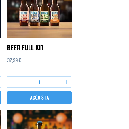
beer full kit
Prezzo
32,99 €
acquista