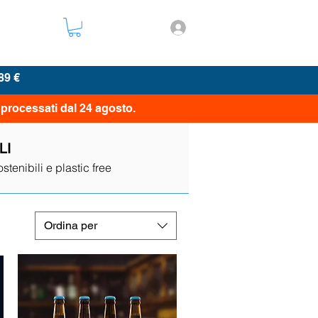
asparenza
89 €
 processati dal 24 agosto.
LI
stenibili e plastic free
Ordina per