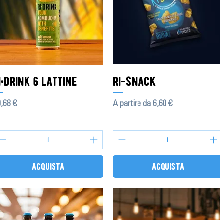
i•drink 6 lattine
ri-snack
ezzo
Prezzo scontato
,68 €
A partire da
6,60 €
acquista
acquista