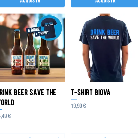
acquista
acquista
rink beer save the
t-shirt biova
orld
Prezzo
19,90 €
ezzo
,49 €