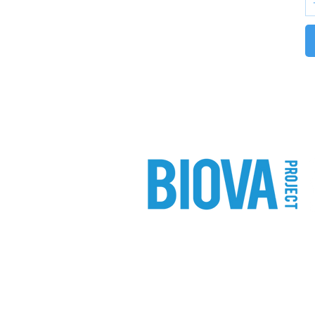
CONTATTI
ordini@biovaproject.com
Tel. e W