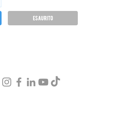
esaurito
Copyright © 2025 Biova srl
cy
Registro Start-up innovative