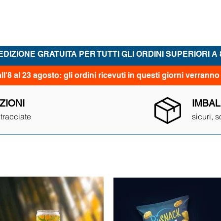
dotti
chi siamo
blog
dove ci trovi
governance e tr
DIZIONE GRATUITA PER TUTTI GLI ORDINI SUPERIORI A 
8 al 23 agosto: gli ordini ricevuti in questi giorni verranno
ZIONI
IMBAL
 tracciat
e
sicuri,
so