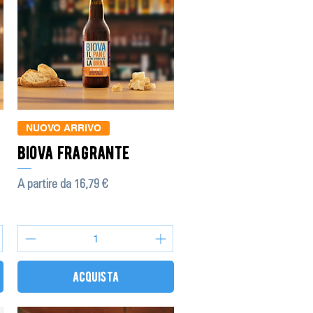
NUOVO ARRIVO
biova fragrante
Prezzo scontato
A partire da
16,79 €
acquista