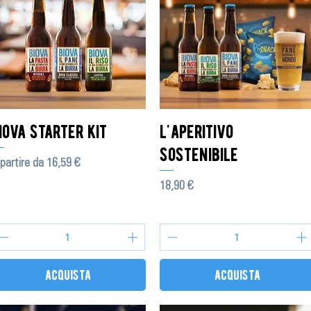
iova starter kit
l'aperitivo
sostenibile
ezzo scontato
partire da
16,59 €
Prezzo
18,90 €
acquista
acquista