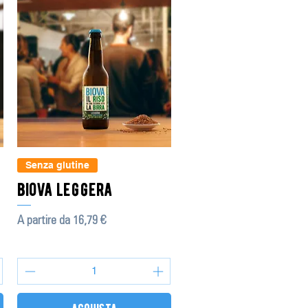
Senza glutine
biova leggera
Prezzo scontato
A partire da
16,79 €