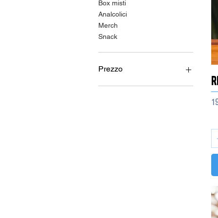
Box misti
Analcolici
Merch
Snack
Prezzo
r
6 €
35 €
Pr
19