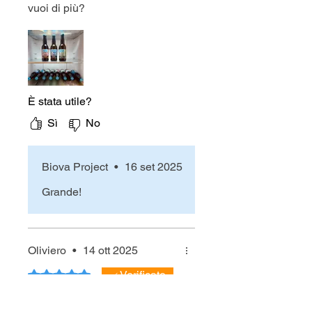
vuoi di più?
È stata utile?
Sì
No
Biova Project
•
16 set 2025
Grande!
Oliviero
•
14 ott 2025
Valutazione 5 stelle su 5.
Verificato
Birre