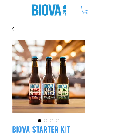
ME
NU
biova starter kit