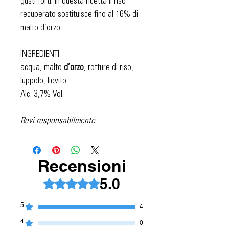
gusti forti. In questa ricetta il riso
recuperato sostituisce fino al 16% di
malto d’orzo.
INGREDIENTI
acqua, malto
d’orzo
, rotture di riso,
luppolo, lievito
Alc. 3,7% Vol.
Bevi responsabilmente
Recensioni
5.0
Valutazione 5 stelle su 5.
5
4
4
0