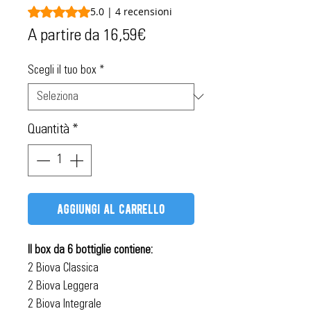
Sulla base di 4 recensioni, la valutazione è 5.0 su cinque 
5.0 | 4 recensioni
Prezzo
A partire da
16,59€
scontato
Scegli il tuo box
*
Quantità
*
aggiungi al carrello
Il box da 6 bottiglie contiene:
2 Biova Classica
2 Biova Leggera
2 Biova Integrale