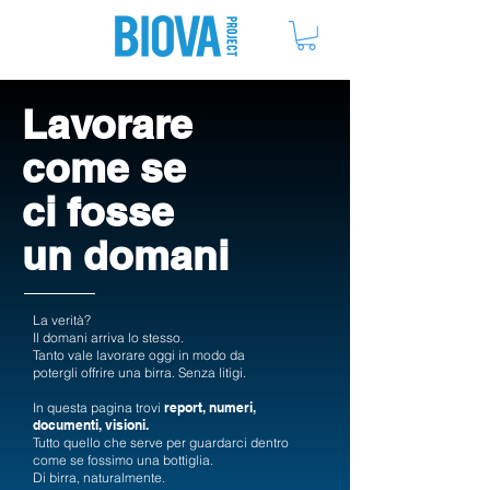
ME
NU
Lavorare
come se
ci fosse
un domani
La verità?
Il domani arriva lo stesso.
Tanto vale lavorare oggi in modo da
potergli offrire una birra. Senza litigi.
In questa pagina trovi
report, numeri,
documenti, visioni.
Tutto quello che serve per guardarci dentro
come se fossimo una bottiglia.
Di birra, naturalmente.