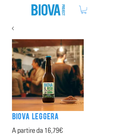
ME
NU
biova leggera
Prezzo
A partire da
16,79€