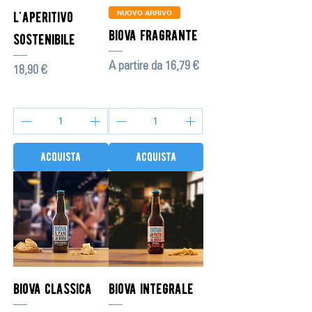
l'aperitivo
NUOVO ARRIVO
biova fragrante
sostenibile
Prezzo scontato
A partire da
16,79 €
Prezzo
18,90 €
acquista
acquista
biova classica
biova integrale