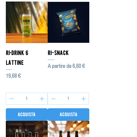
ri•drink 6
ri-snack
lattine
Prezzo scontato
A partire da
6,60 €
Prezzo
19,68 €
acquista
acquista