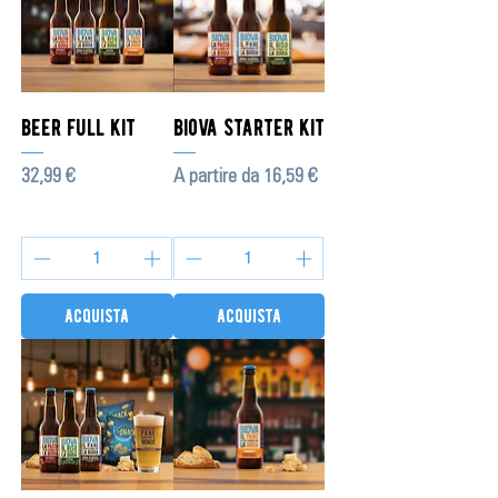
beer full kit
biova starter kit
Prezzo
Prezzo scontato
32,99 €
A partire da
16,59 €
acquista
acquista