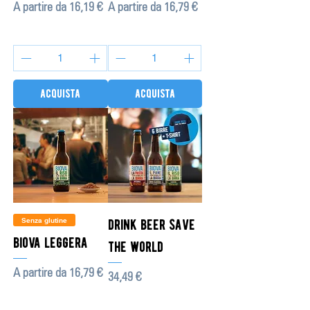
Prezzo scontato
Prezzo scontato
A partire da
16,19 €
A partire da
16,79 €
acquista
acquista
Senza glutine
drink beer save
biova leggera
the world
Prezzo scontato
A partire da
16,79 €
Prezzo
34,49 €