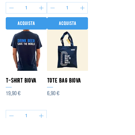
acquista
acquista
t-shirt biova
tote bag biova
Prezzo
Prezzo
19,90 €
6,90 €
acquista
esaurito