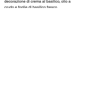
decorazione di crema al basilico, olio a 
crudo e foglie di basilico fresco
Scarica il coupon
Mostra tutti
Post recenti