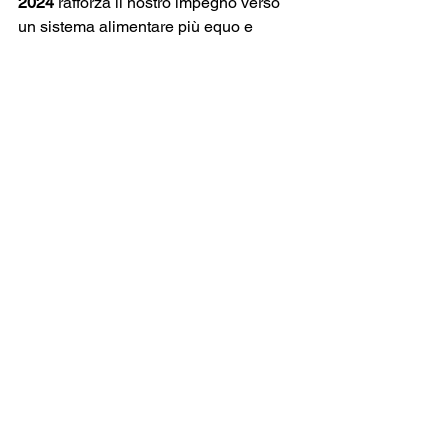
2024
 rafforza il nostro impegno verso 
un sistema alimentare più equo e 
sostenibile, e ci motiva a lavorare 
ancora più duramente per offrire 
prodotti che rispettano l’ambiente e 
valorizzano le risorse alimentari.
Ringraziamo Carrefour per questo 
riconoscimento e per la piattaforma che 
ci ha dato per condividere la nostra 
visione di un futuro più sostenibile. 
Siamo pronti a fare la nostra parte e a 
continuare questo viaggio verso un 
mondo dove ogni risorsa alimentare ha 
un valore.