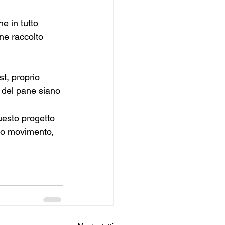
e in tutto 
ne raccolto 
t, proprio 
 del pane siano 
uesto progetto 
sto movimento, 