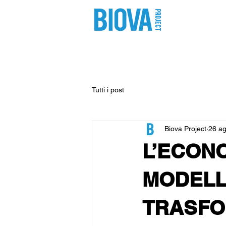
shop
pro
Tutti i post
Biova Project
26 a
L’ECONO
MODELL
TRASFO