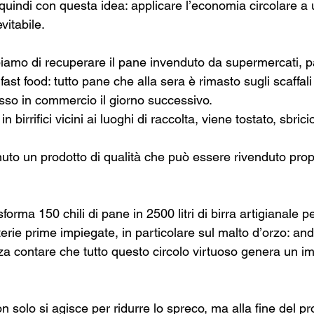
quindi con questa idea: applicare l’economia circolare a
vitabile.
piamo di recuperare il pane invenduto da supermercati, pa
 fast food: tutto pane che alla sera è rimasto sugli scaffal
so in commercio il giorno successivo.
n birrifici vicini ai luoghi di raccolta, viene tostato, sbrici
uto un prodotto di qualità che può essere rivenduto propr
orma 150 chili di pane in 2500 litri di birra artigianale p
erie prime impiegate, in particolare sul malto d’orzo: andi
za contare che tutto questo circolo virtuoso genera un im
 solo si agisce per ridurre lo spreco, ma alla fine del p