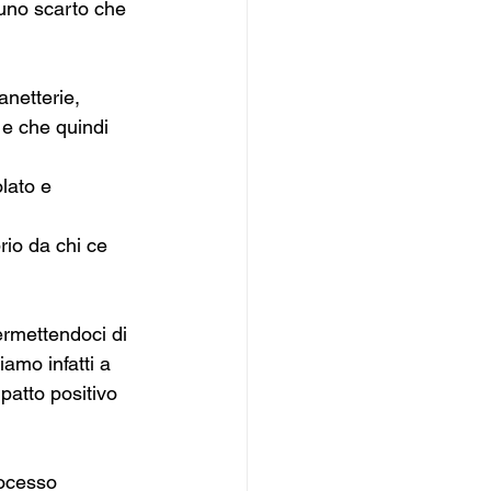
 uno scarto che 
netterie, 
i e che quindi 
olato e 
io da chi ce 
ermettendoci di 
amo infatti a 
patto positivo 
rocesso 