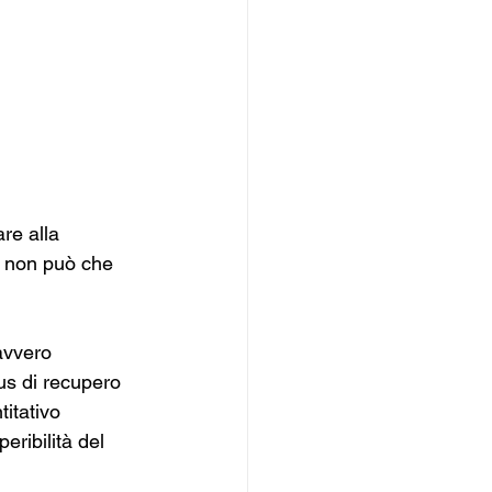
re alla 
, non può che 
avvero 
us di recupero 
itativo 
eribilità del 