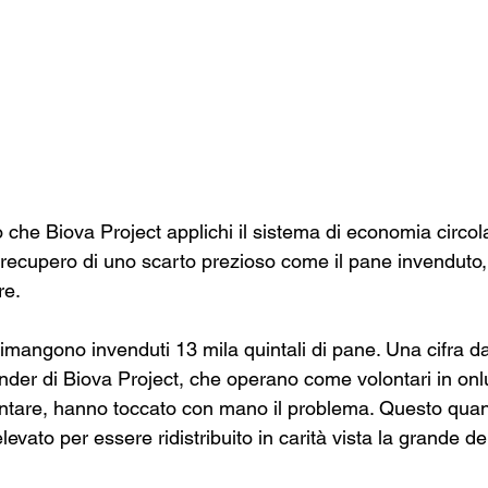
che Biova Project applichi il sistema di economia circola
l recupero di uno scarto prezioso come il pane invenduto
re.
 rimangono invenduti 13 mila quintali di pane. Una cifra d
under di Biova Project, che operano come volontari in onl
entare, hanno toccato con mano il problema. Questo quant
evato per essere ridistribuito in carità vista la grande dep