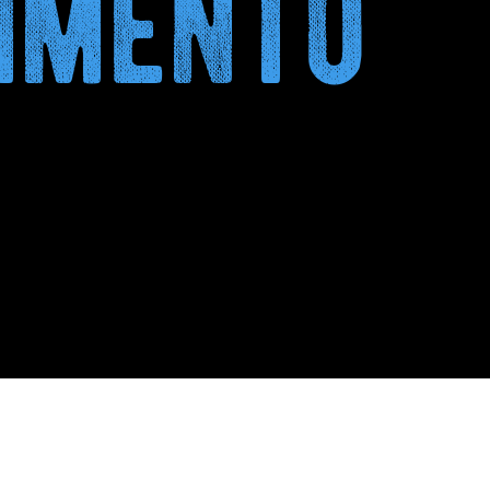
vimento
a Project pubblica il
dation Report sul clima
GGI