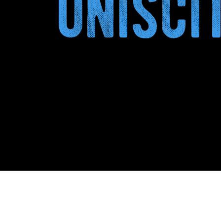
unisci
Ri-Flour su Up2Circ: le
croste di pane diventano
PA
ingrediente circolare