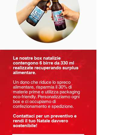
Le nostre box natalizie
contengono 6 birre da 330 ml
realizzate recuperando surplus
alimentare.
Un dono che riduce lo spreco
alimentare, risparmia il 30% di
materie prime e utilizza packaging
eco-friendly. Personalizziamo ogni
box e ci occupiamo di
confezionamento e spedizione.
Contattaci per un preventivo e
rendi il tuo Natale davvero
sostenibile!