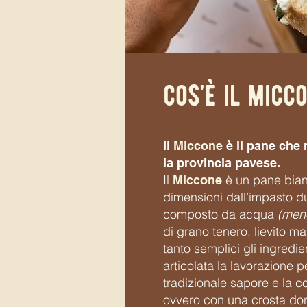
cos’è il micc
Il
Miccone
è il pane che 
la provincia pavese.
Il
è un pane bian
Miccone
dimensioni dall’impasto du
composto da acqua
(men
di grano tenero, lievito m
tanto semplici gli ingredie
articolata la lavorazione p
tradizionale sapore e la c
ovvero con una crosta dor