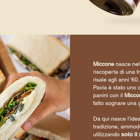
Miccone
nasce nel 
riscoperta di una t
risale agli anni ‘6
Pavia è stato uno d
panini con il
Micco
fatto sognare una 
Da qui nasce l’idea
tradizione, ammode
utilizzando
solo il