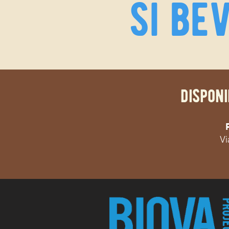
si be
disponi
Vi