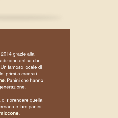
2014 grazie alla
radizione antica che
0. Un famoso locale di
ei primi a creare i
ne
. Panini che hanno
generazione.
 di riprendere quella
rnarla e fare panini
miccone
.