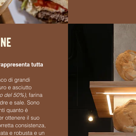
one
rappresenta tutta
co di grandi
ro e asciutto
o del 50%)
, farina
adre e sale. Sono
nti quanto è
er ottenere il suo
orretta consistenza,
ata e robusta e un