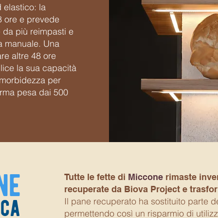
 elastico:
la
8 ore e prevede
te da più reimpasti e
ra manuale. Una
re altre 48 ore
ice la sua capacità
 morbidezza per
forma pesa dai 500
ne
Tutte le fette di
Miccone
rimaste inve
recuperate da Biova Project e trasfor
eca
Il pane recuperato ha sostituito parte d
permettendo così un risparmio di utiliz