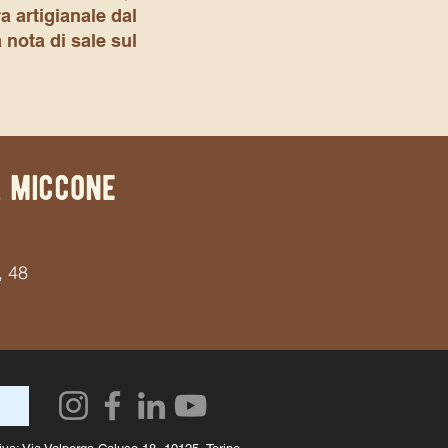
a artigianale dal
 nota di sale sul
a miccone
, 48