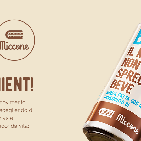
ient!
 movimento
 scegliendo di
imaste
econda vita: