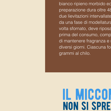
bianco ripieno morbido ed
preparazione dura oltre 4
due lievitazioni intervalla
da una fase di modellatu
volta sfornato, deve riposa
prima del consumo, compl
di mantenere fragranza e
diversi giorni. Ciascuna 
grammi al chilo.
il micco
non si spr