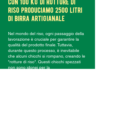
con 100 kg di rotture di
riso produciamo 2500 litri
di birra artigianale
Nel mondo del riso, ogni passaggio della
lavorazione è cruciale per garantire la
qualità del prodotto finale. Tuttavia,
durante questo processo, è inevitabile
che alcuni chicchi si rompano, creando le
"rotture di riso". Questi chicchi spezzati
non sono idonei per la
commercializzazione e diventano uno
scarto del processo produttivo.
Tuttavia, grazie alla visione innovativa
di Riso Gallo e Biova Project, ciò che
era considerato uno scarto è
diventato una risorsa preziosa.
Decidendo di non destinare le rotture di
riso al semplice impiego zootecnico, ma
piuttosto di sfruttarne il potenziale in un