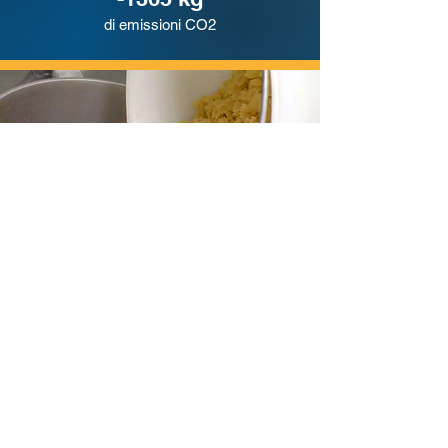
di emissioni CO2
con 200 kg di surplus di pasta
produciamo 2500 litri di birra
artigianale