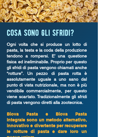
cosa sono gli sfridi?
Ogni volta che si produce un lotto di
pasta, la testa e la coda della produzione
tendono a rompersi. E’ una questione
fisica ed ineliminabile. Proprio per questo
gli sfridi di pasta vengono chiamati anche
“rotture”.
Un pezzo di pasta rotta è
assolutamente uguale a uno sano dal
punto di vista nutrizionale, ma non è più
vendibile commercialmente, per questo
viene scartato. Tradizionalmente gli sfridi
di pasta vengono diretti alla zootecnica.
Biova Pasta
e Biova Pasta
Integrale
sono un metodo alternativo,
innovativo e divertente per recuperare
le rotture di pasta e dare loro un