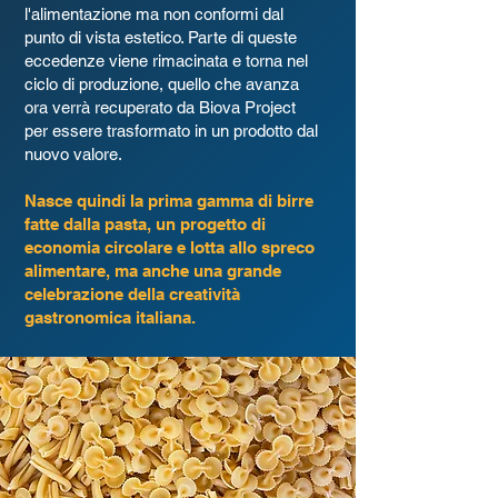
l'alimentazione ma non conformi dal
punto di vista estetico. Parte di queste
eccedenze viene rimacinata e torna nel
ciclo di produzione, quello che avanza
ora verrà recuperato da Biova Project
per essere trasformato in un prodotto dal
nuovo valore.
Nasce quindi la prima gamma di birre
fatte dalla pasta, un progetto di
economia circolare e lotta allo spreco
alimentare, m
a anche una grande
celebrazione della creatività
gastronomica italiana.