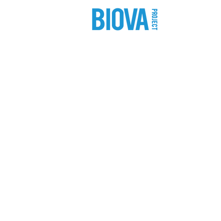
shop
pro