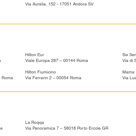
Via Aurelia, 152 -
17051 Andora SV
Hilton Eur
Six Se
a
Viale Europa 287 – 00144 Roma
Via di
Hilton Fiumicino
Mama S
48 Roma
Via Ferrarin 2 – 00054 Roma
Via Lu
La Roqqa
ze
Via Panoramica 7 – 58018 Porto Ercole GR