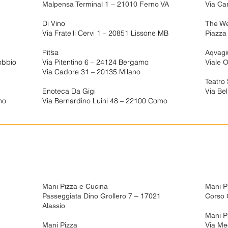
Malpensa Terminal 1 – 21010 Ferno VA
Via Ca
Di Vino
The We
Via Fratelli Cervi 1 – 20851 Lissone MB
Piazza
Pit’sa
Aqvagi
obbio
Via Pitentino 6 – 24124 Bergamo
Viale 
Via Cadore 31 – 20135 Milano
Teatro
Enoteca Da Gigi
Via Be
mo
Via Bernardino Luini 48 – 22100 Como
Mani Pizza e Cucina
Mani P
Passeggiata Dino Grollero 7 – 17021
Corso 
Alassio
Mani P
Mani Pizza
Via Med