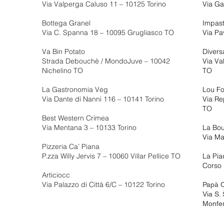
Via Valperga Caluso 11 – 10125 Torino
Via Ga
Bottega Granel
Impast
Via C. Spanna 18 – 10095 Grugliasco TO
Via Pa
Va Bin Potato
Diver
Strada Debouchè / MondoJuve – 10042
Via Va
Nichelino TO
TO
La Gastronomia Veg
Lou Fo
Via Dante di Nanni 116 – 10141 Torino
Via Re
TO
Best Western Crimea
Via Mentana 3 – 10133 Torino
La Bou
Via Ma
Pizzeria Ca’ Piana
P.zza Willy Jervis 7 – 10060 Villar Pellice TO
La Piad
Corso 
Articiocc
Via Palazzo di Città 6/C – 10122 Torino
Papà 
Via S.
Monfer