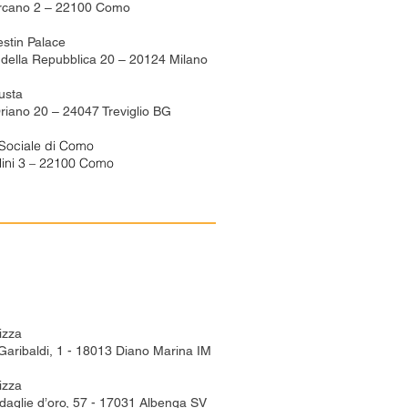
rcano 2 – 22100 Como
stin Palace
 della Repubblica 20 – 20124 Milano
usta
Oriano 20 – 24047 Treviglio BG
 Sociale di Como
llini 3 – 22100 Como
izza
Garibaldi, 1 - 18013 Diano Marina IM
izza
aglie d’oro, 57 -
17031 Albenga SV