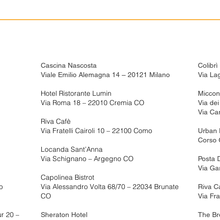
Cascina Nascosta
Colibrì
Viale Emilio Alemagna 14 – 20121 Milano
Via La
Hotel Ristorante Lumin
Micco
Via Roma 18 – 22010 Cremia CO
Via dei
Via Ca
Riva Cafè
Via Fratelli Cairoli 10 – 22100 Como
Urban 
Corso 
Locanda Sant’Anna
Via Schignano – Argegno CO
Posta 
Via Ga
Capolinea Bistrot
o
Via Alessandro Volta 68/70 – 22034 Brunate
Riva C
CO
Via Fra
r 20 –
Sheraton Hotel
The Br