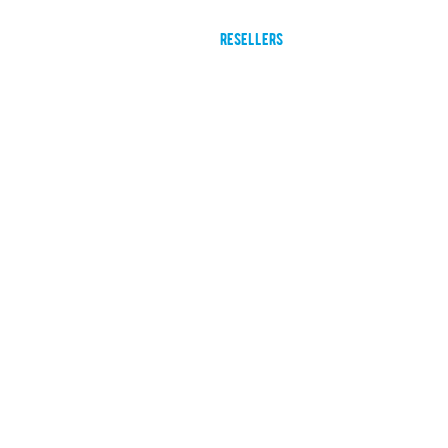
ducts
about us
blog
resellers
governance and tra