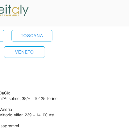
TOSCANA
VENETO
DaGio
nt'Anselmo, 38/E - 10125 Torino
Valeria
ittorio Alfieri 239 – 14100 Asti
nsagrammi