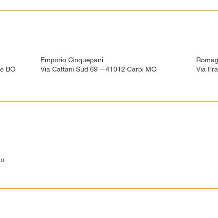
Emporio Cinquepani
Romag
me BO
Via Cattani Sud 69 – 41012 Carpi MO
Via Fr
no