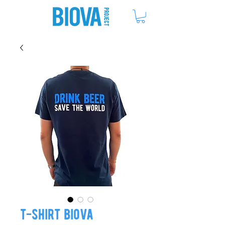
ME
NU
t-shirt biova