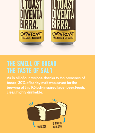
the smell of bread,
the taste of salt
As in all of our recipes, thanks to the presence of
bread, 30% of barley malt was saved for the
brewing of this Kölsch-inspired lager beer. Fresh,
clear, highly drinkable.