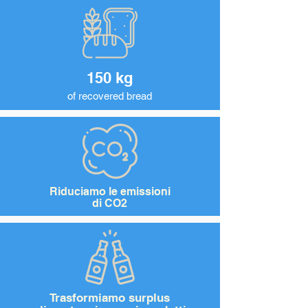
150 kg
of recovered bread
Riduciamo le emissioni
di CO2
Trasformiamo surplus